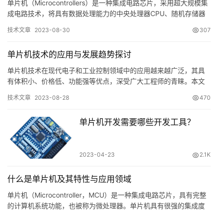
单片机（Microcontrollers）是一种集成电路芯片，采用超大规模集
成电路技术，将具有数据处理能力的中央处理器CPU、随机存储器
RAM、只读存储器ROM、多种I/O口和中断…
行
技术文章
2023-08-30
307
业
资
单片机技术的应用与发展趋势探讨
讯
单片机技术在现代电子和工业控制领域中的应用越来越广泛，其具
有体积小、价格低、功能强等优点，深受广大工程师的青睐。本文
将探讨单片机技术的应用和发展趋势，以期为相关领域的研究提供
技术文章
2023-08-28
470
一些参…
技
术
单片机开发需要哪些开发工具？
文
章
2023-04-23
2.1K
登录
注册
设
什么是单片机及其特性与应用领域
计
单片机（Microcontroller，MCU）是一种集成电路芯片，具有完整
开
的计算机系统功能，也被称为微处理器。单片机具有很强的集成度
发
和可编程功能，是现代科技领域中使用最为广泛的微…