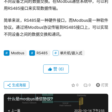
不同设备之间的数据交换。在Modbus通信系统中，可以利
业
用RS485接口来实现数据传输。
资
讯
简单来说，RS485是一种硬件接口，而Modbus是一种软件
协议。通过将Modbus协议传输到RS485接口上，可以实现
不同设备之间的数据交换和通讯。
技
术
文
章
Modbus
RS485
单片机/嵌入式
登录
注册
赞
(6)
设
计
开
生成海报
0
0
打赏
发
什么是modbus通信协议?
关
上一篇
2023-10-14 下午2:55