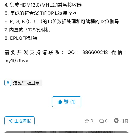
4. 集成HDM12.0/MHL2.1兼容接收器
5. 集成的符合SST的DP1.2a接收器
技
6. R, G, B (CLUT)的10位数据处理和可编程的12位伽马
术
7. 内置的LVDS发射机
文
8. EPLQFP封装
章
需要开发支持请联系：QQ：986600218 微信：
登录
注册
lxy1979wx
设
计
开
液晶/平板显示
发
赞
(1)
关
于
生成海报
0
0
打赏
本
站