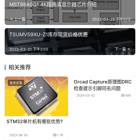
MST98A0Q1 4K超高清显示器芯片介绍
上一篇
2023-03-25 下午1:07
联
系
TSUMV59XU-Z1库存现货价格优惠
我
们
2023-03-31 下午2:05
下一篇
相关推荐
Orcad Capture原理图DRC
技术文章
技术文章
检查提示引脚同名问题
2024-03-02
409
STM32单片机有哪些优势?
2023-08-30
1.7K