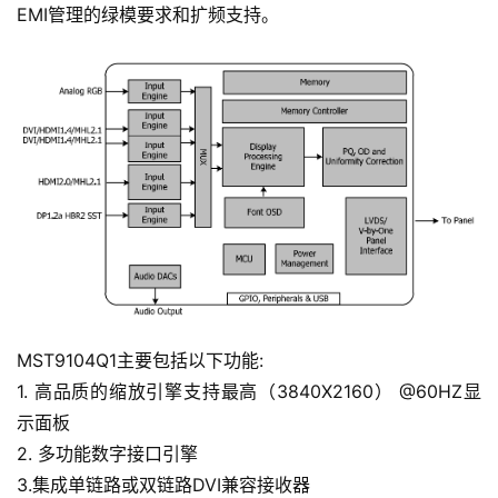
EMI管理的绿模要求和扩频支持。
网
站
首
页
MST9104Q1主要包括以下功能:
1. 高品质的缩放引擎支持最高（3840X2160） @60HZ显
行
示面板
业
资
2. 多功能数字接口引擎
讯
3.集成单链路或双链路DVI兼容接收器