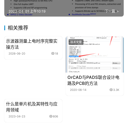
关
于
2023-04-01 上午10:19
下一篇
本
站
相关推荐
示波器测量上电时序完整实
技术文章
技术文章
操方法
联
系
2026-06-20
18
我
们
OrCAD与PADS联合设计电
路及PCB的方法
2020-06-14
3.3K
什么是单片机及其特性与应
技术文章
用领域
2023-04-23
606