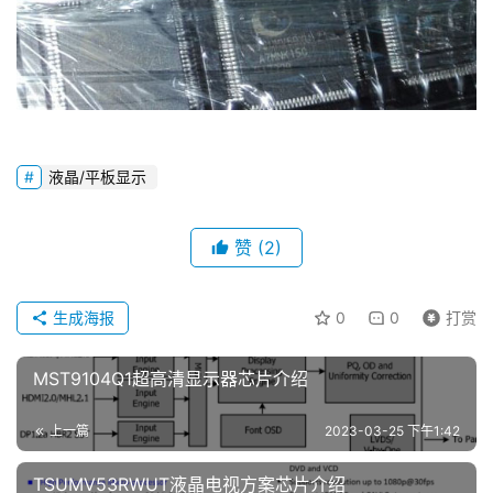
行
业
资
讯
技
液晶/平板显示
术
文
赞
(2)
章
登录
注册
生成海报
0
0
打赏
设
计
MST9104Q1超高清显示器芯片介绍
开
发
上一篇
2023-03-25 下午1:42
TSUMV53RWUT液晶电视方案芯片介绍