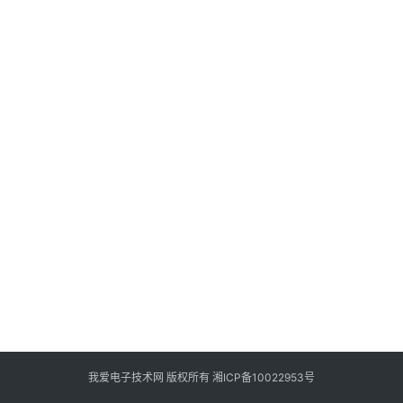
登录
注册
设
计
开
发
关
于
本
站
联
系
我
我爱电子技术网 版权所有
湘ICP备10022953号
们