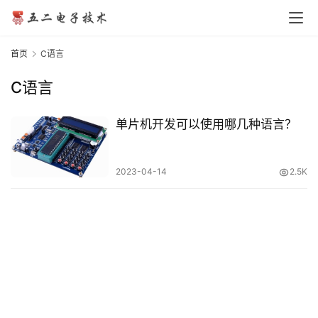
网
站
首页
C语言
首
页
C语言
单片机开发可以使用哪几种语言？
行
业
2023-04-14
2.5K
资
讯
技
术
文
章