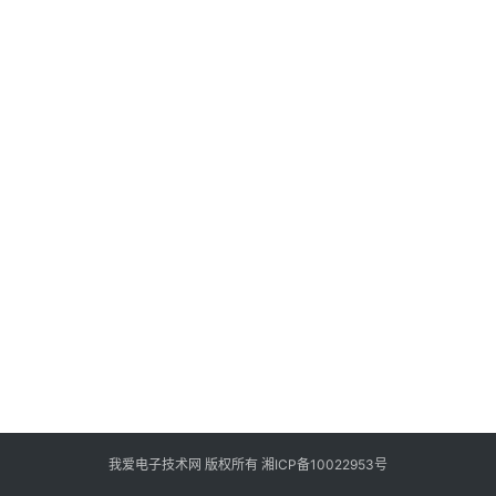
登录
注册
设
计
开
发
关
于
本
站
联
系
我
我爱电子技术网 版权所有
湘ICP备10022953号
们