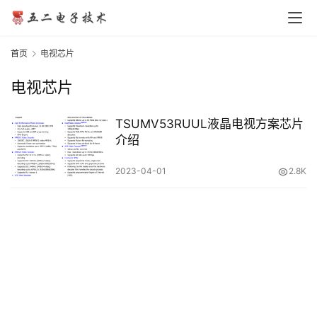
网
站
首页
电视芯片
首
页
电视芯片
TSUMV53RUUL液晶电视方案芯片
行
介绍
业
2023-04-01
2.8K
资
讯
技
术
文
章